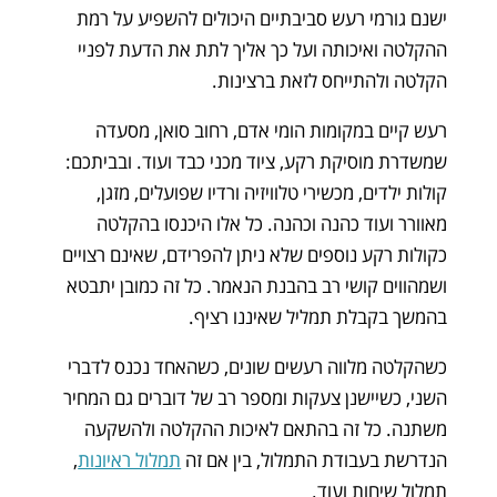
ישנם גורמי רעש סביבתיים היכולים להשפיע על רמת
ההקלטה ואיכותה ועל כך אליך לתת את הדעת לפניי
הקלטה ולהתייחס לזאת ברצינות.
רעש קיים במקומות הומי אדם, רחוב סואן, מסעדה
שמשדרת מוסיקת רקע, ציוד מכני כבד ועוד. ובביתכם:
קולות ילדים, מכשירי טלוויזיה ורדיו שפועלים, מזגן,
מאוורר ועוד כהנה וכהנה. כל אלו היכנסו בהקלטה
כקולות רקע נוספים שלא ניתן להפרידם, שאינם רצויים
ושמהווים קושי רב בהבנת הנאמר. כל זה כמובן יתבטא
בהמשך בקבלת תמליל שאיננו רציף.
כשהקלטה מלווה רעשים שונים, כשהאחד נכנס לדברי
השני, כשיישנן צעקות ומספר רב של דוברים גם המחיר
משתנה. כל זה בהתאם לאיכות ההקלטה ולהשקעה
הנדרשת בעבודת התמלול, בין אם זה
תמלול ראיונות
,
תמלול שיחות ועוד.