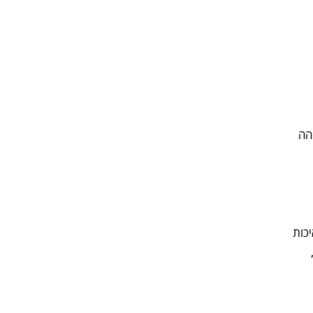
הה
יכות