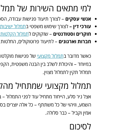
למי מתאים השירות של תמלו
אנשי עסקים
– לצורך תיעוד פגישות עבודה, הסכמ
עורכי דין –
לצורך שימוש משפטי ב
תמלול ישיבות
חוקרים וסטודנטים
– שזקוקים ל
תמלול הקלטות
ש
חברות וארגונים
– לתיעוד פרוטוקולים, החלטות ה
כאשר מדובר ב
תמלול מקצועי
של פגישות מוקלטות
במיוחד – והיכולת לשלב בין הבנה משפטית, הקפד
תמלול תקין לתמלול מצוין.
תמלול מקצועי שמתחיל מהק
אצל ניר סלע, הייחוד מתחיל עוד לפני התמלול –
השמע, וזיהוי של כל משתתף – כל אלה יוצרים בסיס
אמין וקביל – כבר סלולה.
לסיכום