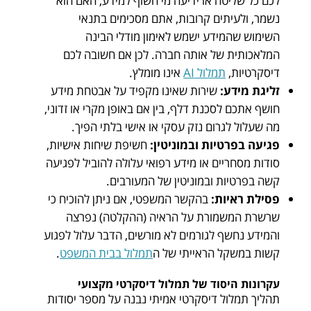
לכם כל שליטה או ידיעה מי חשוף למידע, האם הוא
נשמר, ולעיתים קרובות, אתם מסכימים בתנאי
השימוש שהמידע ישמש לאימון מודלי הבינה
המלאכותית של אותה חברה. לכן אם חשובה לכם
דיסקרטיות,
תמלול AI
אינו מומלץ.
זליגת מידע:
שירות שאינו מקפיד על אבטחת מידע
חושף אתכם לסכנת דלף, בין אם באופן מקרי או זדוני,
מה שעלול לגרום נזק עסקי או אישי בלתי הפיך.
פגיעה בפרטיות ובמוניטין:
חשיפת שיחות אישיות,
סודות מסחריים או מידע רפואי עלולה להוביל לפגיעה
קשה בפרטיות ובמוניטין של המעורבים.
פסילת ראיות:
בהקשר המשפטי, אם ניתן להוכיח כי
שרשרת המשמורת על הראיה (ההקלטה) נפרצה
והמידע נחשף לגורמים לא מורשים, הדבר עלול לפגוע
קשות במשקל הראייתי של ה
תמלול בבית המשפט
.
עקרונות היסוד של תמלול דיסקרטי מקצועי
תהליך תמלול דיסקרטי אמיתי נבנה על מספר יסודות