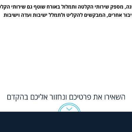
כום, ניר סלע העוסק בתחום מעל ל- 25 שנה, מספק שירותי הקלטה ותמלול באורח שוטף גם שירותי הק
יבור אחרים, המבקשים להקליט ולתמלל ישיבות ועדה וישיבות